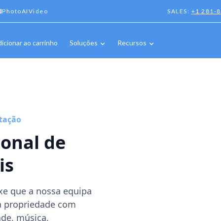
PhotoAIVideo
SALES:
+1 281-
icionar ao carrinho
Soluções
Recursos
ntação
ional de
is
ixe que a nossa equipa
da propriedade com
ade, música,