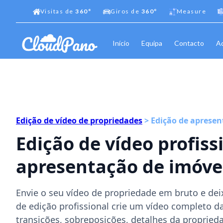
Visitas de
360°
Giros de
360°
Measure
Início
Equipa
Contacto
Ad
Edição de vídeo de propriedades
> Edição de aprese
Edição de vídeo profiss
apresentação de imóve
Envie o seu vídeo de propriedade em bruto e de
de edição profissional crie um vídeo completo 
transições, sobreposições, detalhes da propried